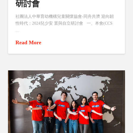
研討會
社團法人中華育幼機構兒童關懷協會-同舟共濟 迎向韌
性時代：2024兒少安 置與自立研討會 一、本會(CCS
…
Read More