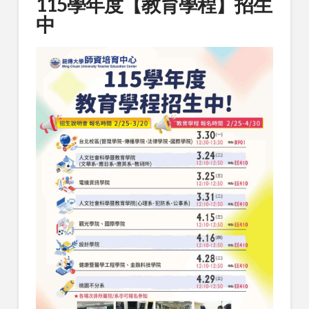
115學年度【教育學程】招生
中