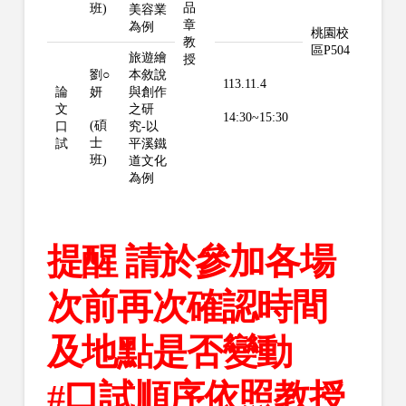
品
班)
美容業
章
為例
桃園校
教
區P504
旅遊繪
授
劉○
本敘說
113.11.4
論
妍
與創作
文
之研
14:30~15:30
(碩
口
究-以
士
試
平溪鐵
班)
道文化
為例
提醒 請於參加各場
次前再次確認時間
及地點是否變動
#口試順序依照教授