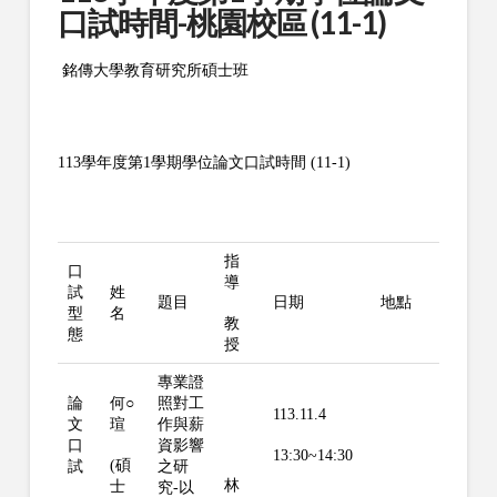
口試時間-桃園校區 (11-1)
銘傳大學教育研究所碩士班
113學年度第1學期學位論文口試時間 (11-1)
指
口
導
試
姓
題目
日期
地點
型
名
教
態
授
專業證
論
何○
照對工
113.11.4
文
瑄
作與薪
口
資影響
13:30~14:30
(碩
試
之研
林
士
究-以